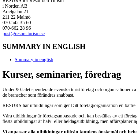
RESURS för Resor och Turism
i Norden AB
Adelgatan 21
211 22 Malmö
070-542 35 60
070-662 28 96
post@resurs.turism.se
SUMMARY IN ENGLISH
Summary in english
Kurser, seminarier, föredrag
Under 90-talet spenderade svenska turistföretag och organisationer ca 
de branscher som förändras snabbast.
RESURS har utbildningar som ger Ditt företag/organisation en bättr
Våra utbildningar är företagsanpassade och kan beställas av ett för
flesta utbildningar är halv- eller heldagsutbildning, men affärsplaner
Vi anpassar alla utbildningar utifrån kundens önskemål och beh